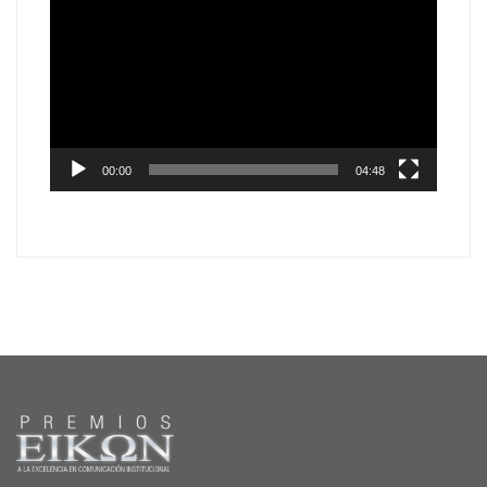
de
vídeo
00:00
04:48